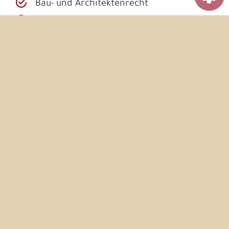
Bau- und Architektenrecht
Wohnungseigentumsrecht
Diese konnte ich auch in der IHK-Prüfung
schriftlich und mündlich bestätigen
(schulische Endnote:
Sehr gut
& IHK-
Prüfungsnote:
Gut
).
(*) Ich habe in einem führenden
Maklerunternehmen in Erfurt
(RE/MAX City,
ein weltweites Franchise-Unternehmen) die