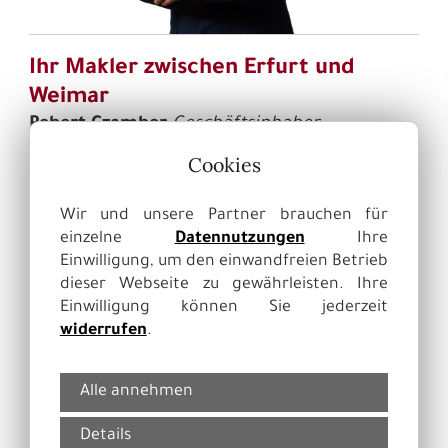
Ihr Makler zwischen Erfurt und
Weimar
Robert Czambor
Geschäftsinhaber
Immobilienkaufmann (IHK)
selbstständiger
Cookies
Immobilienmakler
Mobil:
0172 187 496 9
Wir und unsere Partner brauchen für
Telefon:
036203 229 844
einzelne
Datennutzungen
Ihre
E-Mail:
info@casa-blanca-
Einwilligung, um den einwandfreien Betrieb
immobilienmakler.de
dieser Webseite zu gewährleisten. Ihre
Einwilligung können Sie jederzeit
widerrufen
.
Alle annehmen
Details